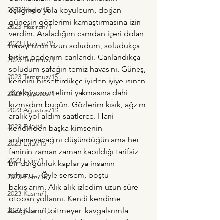
2023 Mayıs/15
eşliğinde yola koyuldum, doğan 
güneşin gözlerimi kamaştırmasına izin 
2023 Haziran/1
verdim. Araladığım camdan içeri dolan 
2023 Haziran/15
havayı uzun uzun soludum, soludukça 
bitkin bedenim canlandı. Canlandıkça 
2023 Temmuz/1
soludum şafağın temiz havasını. Güneş, 
2023 Temmuz/15
kendini hissettirdikçe iyiden iyiye ısınan 
direksiyonun elimi yakmasına dahi 
2023 Ağustos/1
kızmadım bugün. Gözlerim kısık, ağzım 
2023 Ağustos/15
aralık yol aldım saatlerce. Hani 
2023 Eylül/1
kendinden başka kimsenin 
anlamayacağını düşündüğün ama her 
2023 Eylül/15
faninin zaman zaman kapıldığı tarifsiz 
2023 Ekim/1
bir durgunluk kaplar ya insanın 
ruhunu... Öyle sersem, boştu 
2023 Ekim/15
bakışlarım. Alık alık izledim uzun süre 
2023 Kasım/1
otoban yollarını. Kendi kendime 
2023 Kasım/15
kavgalarım, bitmeyen kavgalarımla 