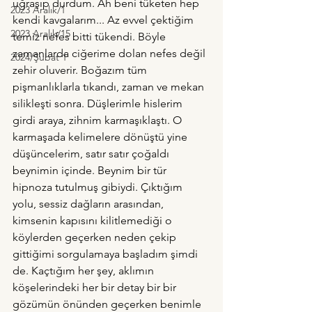
uğraşıp durdum. Ah beni tüketen hep 
2023 Aralık/1
kendi kavgalarım... Az evvel çektiğim 
2023 Aralık/15
temiz nefes bitti tükendi. Böyle 
zamanlarda ciğerime dolan nefes değil 
2024/Şubat 1
zehir oluverir. Boğazım tüm 
pişmanlıklarla tıkandı, zaman ve mekan 
silikleşti sonra. Düşlerimle hislerim 
girdi araya, zihnim karmaşıklaştı. O 
karmaşada kelimelere dönüştü yine 
düşüncelerim, satır satır çoğaldı 
beynimin içinde. Beynim bir tür 
hipnoza tutulmuş gibiydi. Çıktığım 
yolu, sessiz dağların arasından, 
kimsenin kapısını kilitlemediği o 
köylerden geçerken neden çekip 
gittiğimi sorgulamaya başladım şimdi 
de. Kaçtığım her şey, aklımın 
köşelerindeki her bir detay bir bir 
gözümün önünden geçerken benimle 