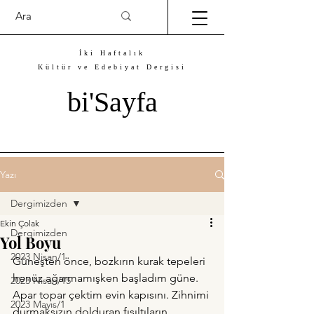
İki Haftalık
Kültür ve Edebiyat Dergisi
bi'Sayfa
Yazı
Dergimizden
Ekin Çolak
Dergimizden
Yol Boyu
2023 Nisan/1
Güneşten önce, bozkırın kurak tepeleri 
henüz ağarmamışken başladım güne. 
2023 Nisan/15
Apar topar çektim evin kapısını. Zihnimi 
2023 Mayıs/1
durmaksızın dolduran fısıltıların 