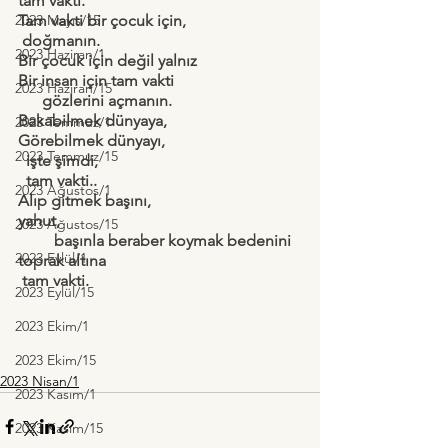
tam vakti.
2023 Mayıs/15
Tam vakti bir çocuk için, 
 doğmanın.
2023 Haziran/1
Bir çocuk için değil yalnız
Bir insan için tam vakti
2023 Haziran/15
      gözlerini açmanın.
Bakabilmek dünyaya,
2023 Temmuz/1
Görebilmek dünyayı,
2023 Temmuz/15
işte şimdi, 
  tam vakti..
2023 Ağustos/1
Alıp gitmek başını, 
yahut,
2023 Ağustos/15
         başınla beraber koymak bedenini 
2023 Eylül/1
toprak altına
 tam vakti.
2023 Eylül/15
2023 Ekim/1
2023 Ekim/15
2023 Nisan/1
2023 Kasım/1
2023 Kasım/15