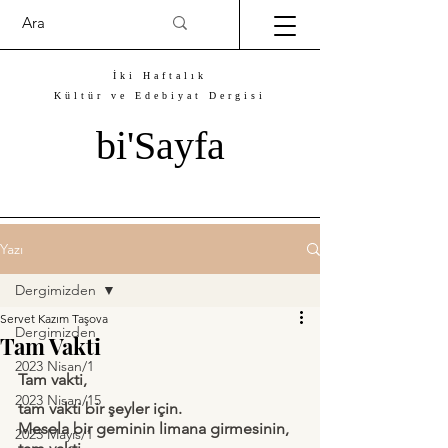
İki Haftalık
Kültür ve Edebiyat Dergisi
bi'Sayfa
Yazı
Dergimizden
Servet Kazım Taşova
Dergimizden
Tam Vakti
2023 Nisan/1
Tam vakti, 
2023 Nisan/15
tam vakti bir şeyler için.
Mesela bir geminin limana girmesinin, 
2023 Mayıs/1