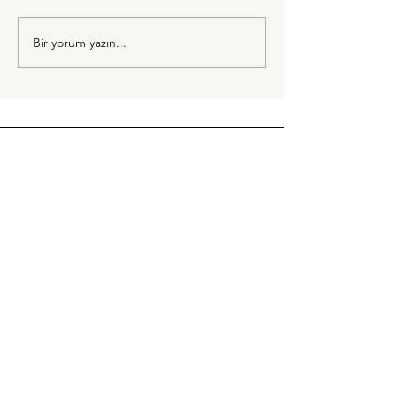
Bir yorum yazın...
Dilenciyi Dahi Memnun
Edemediğim Bir Gün
Ekibimize Katılabilirsin!
İsim
Soyisim