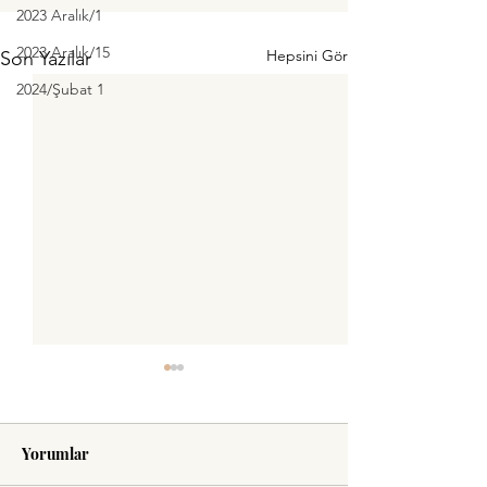
2023 Aralık/1
2023 Aralık/15
Hepsini Gör
Son Yazılar
2024/Şubat 1
Yorumlar
Yaşamak