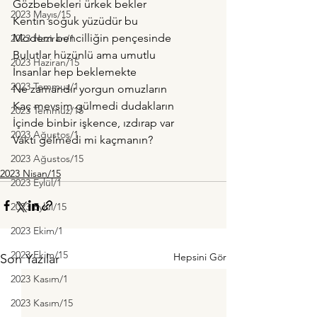
Gözbebekleri ürkek bekler
2023 Mayıs/15
Kentin soğuk yüzüdür bu
Modern bencilliğin pençesinde
2023 Haziran/1
Bulutlar hüzünlü ama umutlu
2023 Haziran/15
İnsanlar hep beklemekte
2023 Temmuz/1
Ne zamandır yorgun omuzların
Kaç mevsim gülmedi dudakların
2023 Temmuz/15
İçinde binbir işkence, ızdırap var
2023 Ağustos/1
Vakti gelmedi mi kaçmanın? 
2023 Ağustos/15
2023 Nisan/15
2023 Eylül/1
2023 Eylül/15
2023 Ekim/1
2023 Ekim/15
Hepsini Gör
Son Yazılar
2023 Kasım/1
2023 Kasım/15