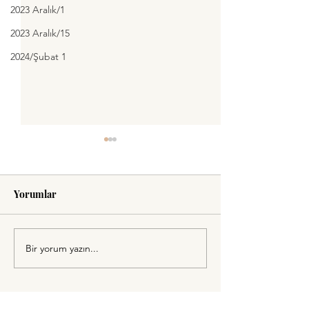
2023 Aralık/1
2023 Aralık/15
2024/Şubat 1
Yorumlar
Yere Bas Ayaklarını
Mutluluğa Hasre
Bir yorum yazın...