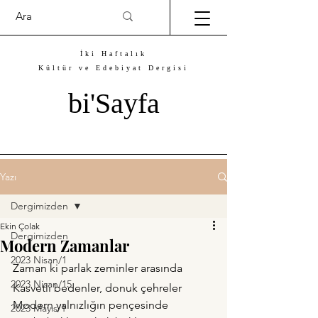
İki Haftalık
Kültür ve Edebiyat Dergisi
bi'Sayfa
Yazı
Dergimizden
Ekin Çolak
Dergimizden
Modern Zamanlar
2023 Nisan/1
Zaman ki parlak zeminler arasında
2023 Nisan/15
Kasvetli bedenler, donuk çehreler
Modern yalnızlığın pençesinde
2023 Mayıs/1