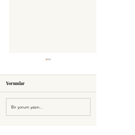
Gülmek
Yorumlar
Yaşamasın 1 Mayıs!
Bir yorum yazın...