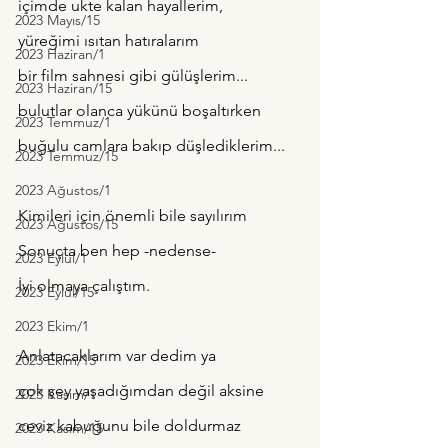
içimde ukte kalan hayallerim,
2023 Mayıs/15
yüreğimi ısıtan hatıralarım
2023 Haziran/1
bir film sahnesi gibi gülüşlerim...
2023 Haziran/15
bulutlar olanca yükünü boşaltırken 
2023 Temmuz/1
buğulu camlara bakıp düşlediklerim...
2023 Temmuz/15
2023 Ağustos/1
Kimileri için önemli bile sayılırım
2023 Ağustos/15
Sonuçta ben hep -nedense-
2023 Eylül/1
İyi olmaya çalıştım.
2023 Eylül/15
2023 Ekim/1
Anlatacaklarım var dedim ya
2023 Ekim/15
çok şey yaşadığımdan değil aksine
2023 Kasım/1
ceviz kabuğunu bile doldurmaz 
2023 Kasım/15