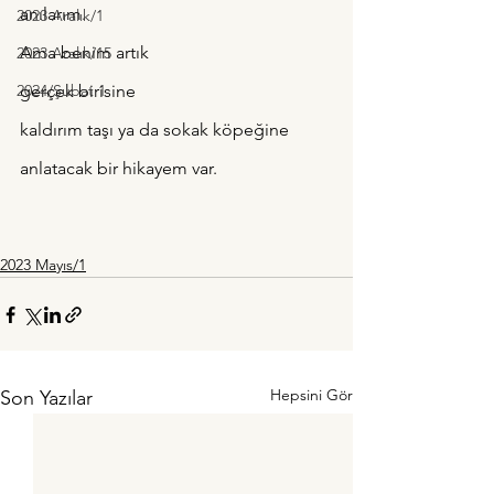
anılarım.
2023 Aralık/1
Ama benim artık 
2023 Aralık/15
2024/Şubat 1
gerçek birisine
kaldırım taşı ya da sokak köpeğine
anlatacak bir hikayem var.
2023 Mayıs/1
Hepsini Gör
Son Yazılar