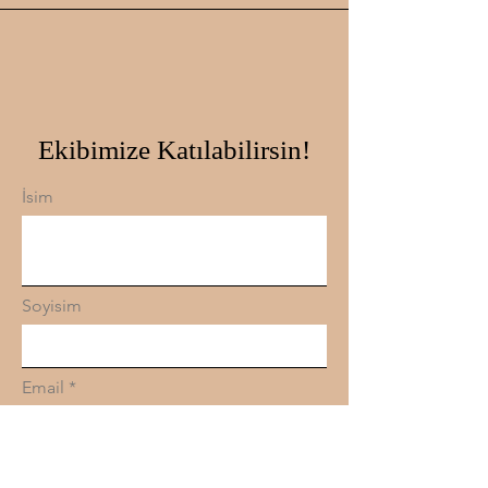
Ekibimize Katılabilirsin!
İsim
Soyisim
Email
Mesajınız