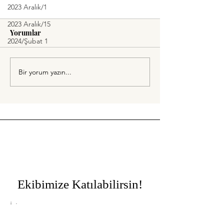
2023 Aralık/1
2023 Aralık/15
Yorumlar
2024/Şubat 1
İlk Merhaba
Mutluluğa Hasretle
Bir yorum yazın...
Ekibimize Katılabilirsin!
İsim