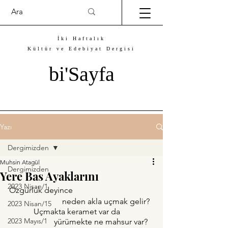
İki Haftalık
Kültür ve Edebiyat Dergisi
bi'Sayfa
Yazı
Dergimizden
Muhsin Atagül
Dergimizden
Yere Bas Ayaklarını
2023 Nisan/1
Özgürlük deyince 
                          neden akla uçmak gelir?
2023 Nisan/15
            Uçmakta keramet var da 
2023 Mayıs/1
                      yürümekte ne mahsur var?