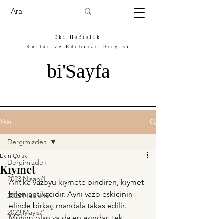
İki Haftalık
Kültür ve Edebiyat Dergisi
bi'Sayfa
Yazı
Dergimizden
Ekin Çolak
Dergimizden
Kıymet
2023 Nisan/1
Antika vazoyu kıymete bindiren, kıymet 
bilen antikacıdır. Aynı vazo eskicinin 
2023 Nisan/15
elinde birkaç mandala takas edilir. 
2023 Mayıs/1
Mühim olan ya da en azından tek 