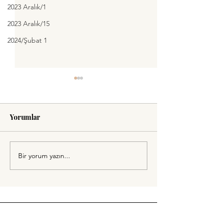
2023 Aralık/1
2023 Aralık/15
2024/Şubat 1
Gelecek
Yorumlar
Yarın Ne Yapsam?
Bir yorum yazın...