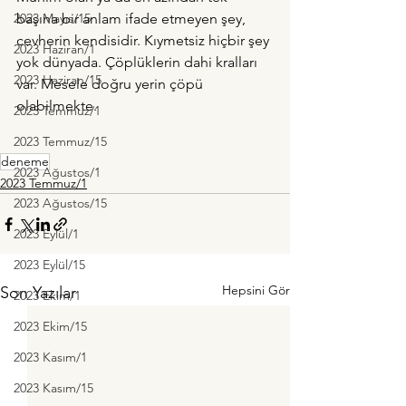
2023 Mayıs/15
başına bir anlam ifade etmeyen şey, 
cevherin kendisidir. Kıymetsiz hiçbir şey 
2023 Haziran/1
yok dünyada. Çöplüklerin dahi kralları 
2023 Haziran/15
var. Mesele doğru yerin çöpü 
olabilmekte. 
2023 Temmuz/1
2023 Temmuz/15
deneme
2023 Ağustos/1
2023 Temmuz/1
2023 Ağustos/15
2023 Eylül/1
2023 Eylül/15
Hepsini Gör
Son Yazılar
2023 Ekim/1
2023 Ekim/15
2023 Kasım/1
2023 Kasım/15