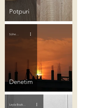
Potpuri
Süheyla Bilgin
Denetim
Leyla Bozkurt