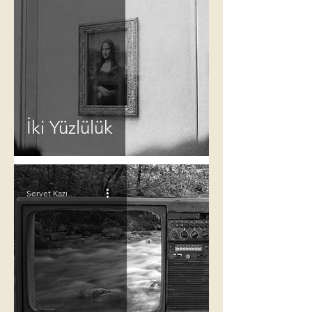
İki Yüzlülük
Servet Kazım Taşova